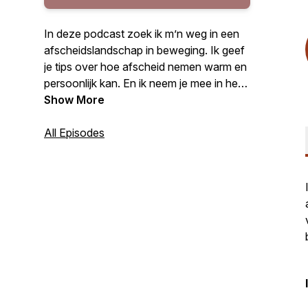
In deze podcast zoek ik m’n weg in een
afscheidslandschap in beweging. Ik geef
je tips over hoe afscheid nemen warm en
persoonlijk kan. En ik neem je mee in het
spoor van boeiende mensen die anderen
Show More
daarbij helpen. Want afscheid nemen, dat
moeten we allemaal wel eens doen. Ik
All Episodes
ben Eva van Woorden van Eva.
Woordkunstenaar en
verhalenverteller.Welkom!