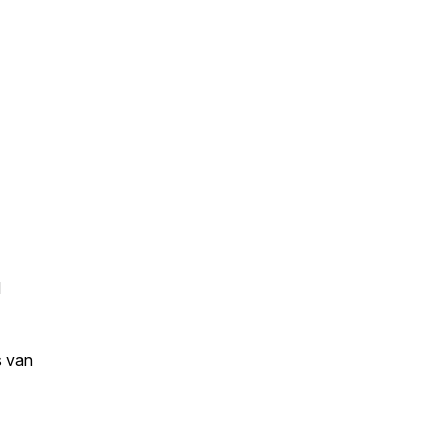
d
s van