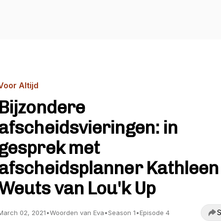
Voor Altijd
Bijzondere
afscheidsvieringen: in
gesprek met
afscheidsplanner Kathleen
Weuts van Lou'k Up
S
March 02, 2021
•
Woorden van Eva
•
Season 1
•
Episode 4