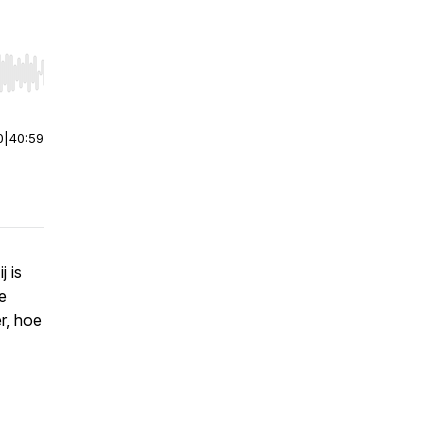
r end. Hold shift to jump forward or backward.
0
|
40:59
j is
e
r, hoe