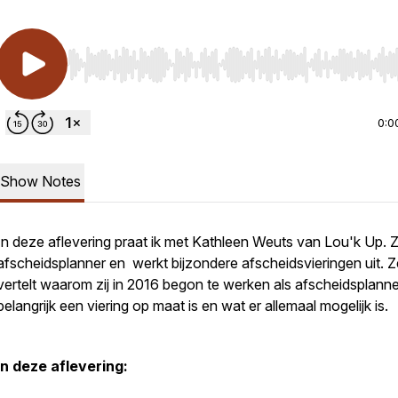
Use Left/Right to seek, Home/End to jump to start o
0:0
Show Notes
In deze aflevering praat ik met Kathleen Weuts van Lou'k Up. Zi
afscheidsplanner en werkt bijzondere afscheidsvieringen uit. Z
vertelt waarom zij in 2016 begon te werken als afscheidsplanne
belangrijk een viering op maat is en wat er allemaal mogelijk is.
In deze aflevering: