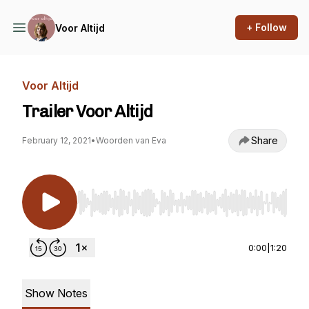
+ Follow
Voor Altijd
Voor Altijd
Trailer Voor Altijd
Share
February 12, 2021
•
Woorden van Eva
Use Left/Right to seek, Home/End to jump to st
0:00
|
1:20
Show Notes